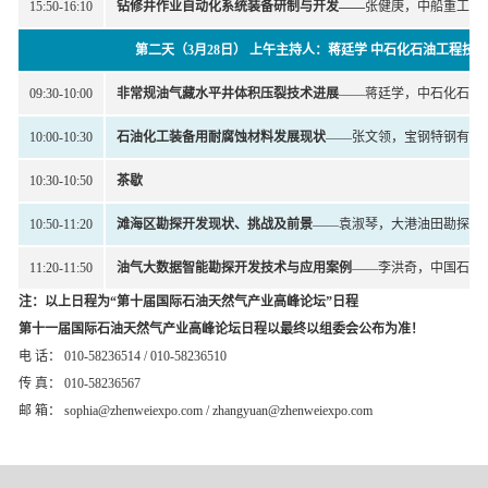
15:50-16:10
钻修井作业自动化系统装备研制与开发
——
张健庚，中船重工海
第二天（3月28日） 上午主持人：蒋廷学 中石化石油工程技
09:30-10:00
非常规油气藏水平井体积压裂技术进展
——蒋廷学，中石化石油
10:00-10:30
石油化工装备用耐腐蚀材料发展现状
——张文领，宝钢特钢有限
10:30-10:50
茶歇
10:50-11:20
滩海区勘探开发现状、挑战及前景
——袁淑琴，大港油田勘探开
11:20-11:50
油气大数据智能勘探开发技术与应用案例
——李洪奇，中国石油
注：以上日程为“第十届国际石油天然气产业高峰论坛”日程
第十一届国际石油天然气产业高峰论坛日程以最终以组委会公布为准！
电 话： 010-58236514 / 010-58236510
传 真： 010-58236567
邮 箱： sophia@zhenweiexpo.com / zhangyuan@zhenweiexpo.com