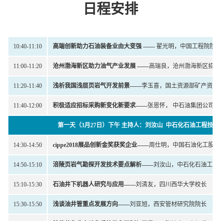
日程安排
10:40-11:10
高端创新助力石油装备业由大变强
——
翟光明，中国工程院院
11:00-11:20
沧州渤海新区助力油气产业发展
——
高瑞良，沧州渤海新区招商
11:20-11:40
浅析我国浅层页岩气开发前景
——
李玉喜，国土资源部矿产资源
11:40-12:00
积极适应招标采购新变化新要求——
张恩怀， 中石油集团公司
第一天（3月27日）下午 主持人：刘汝山 中石化石油工程技
14:30-14:50
cippe2018展品创新金奖获
奖
企业
——
周仕明，中国石油化工股份
14:50-15:10
涪陵页岩气勘探开发技术要点解析
——
刘汝山，中石化石油工程
15:10-15:30
石油井下机器人研究与应用
——
刘清友，四川西华大学校长
15:30-15:50
浅谈油井管重点发展方向
——
刘亚旭，西安管材研究院院长