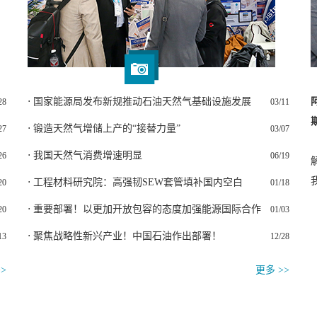
⋅ 国家能源局发布新规推动石油天然气基础设施发展
28
03/11
⋅ 锻造天然气增储上产的“接替力量”
27
03/07
⋅ 我国天然气消费增速明显
26
06/19
⋅ 工程材料研究院：高强韧SEW套管填补国内空白
20
01/18
⋅ 重要部署！以更加开放包容的态度加强能源国际合作
20
01/03
⋅ 聚焦战略性新兴产业！中国石油作出部署！
13
12/28
>
更多 >>