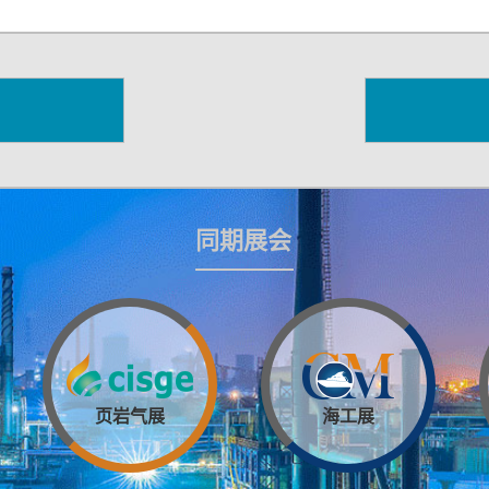
同期展会
页岩气展
海工展