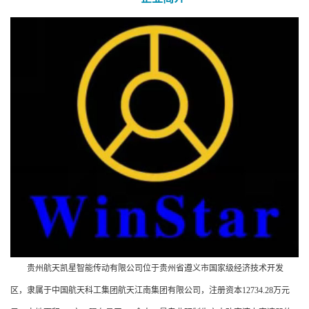
贵州航天凯星智能传动有限公司位于贵州省遵义市国家级经济技术开发
区，隶属于中国航天科工集团航天江南集团有限公司，注册资本12734.28万元