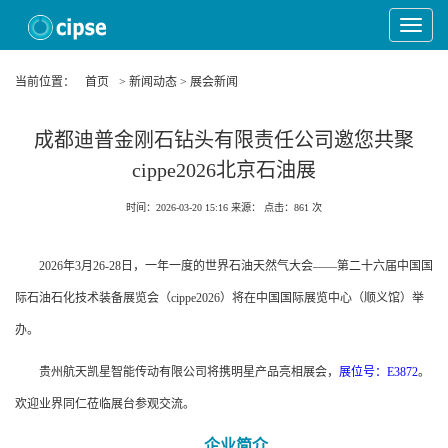
Toggle
Navigat
当前位置：
首页
> 新闻动态 > 展会新闻
成都迪普金刚石钻头有限责任公司邀您共聚
cippe2026北京石油展
时间：2026-03-20 15:16
来源：
点击：
861
次
2026年3月26-28日，一年一度的世界石油天然气大会——第二十六届中国国
际石油石化技术装备展览会（cippe2026）将在中国国际展览中心（顺义馆）举
办。
贵州航天凯星智能传动有限公司将携明星产品亮相展会，
展位号：E3872
。
欢迎业界同仁莅临展台参观交流。
企业简介