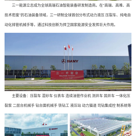
三一能源立志成为全球高端石油智能装备研发制造商。在“高端、高难、高
技术密度”的石油装备领域，三一研制全球首创分布式动力液压 压裂车、纯电自
动化排管机械手等，通过科技创新为捍卫国家能源安全发挥巨大作用。
主要设备：压裂车 混砂车 仪表车 连续油管作业机 测井车 固井车 一体化压
裂泵 二层台机械手 钻台面机械手 铁钻工 液压站 动力猫道 司钻集成控 制系统等